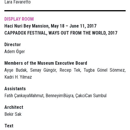
Lara Favaretto
DISPLAY ROOM
Haci Nuri Bey Mansion, May 18 – June 11, 2017
CAPPADOX FESTIVAL, WAYS OUT FROM THE WORLD, 2017
Director
Adem Öger
Members of the Museum Executive Board
Ayşe Budak, Senay Güngör, Recep Tek, Tugba Gönel Sönmez,
Kadri H. Yilmaz
Assistants
Fatih ÇankayaMahmut, BenneyimBüşra, ÇakciCan Sumbul
Architect
Bekir Sak
Text