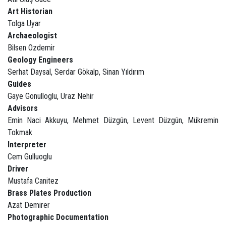
Art Historian
Tolga Uyar
Archaeologist
Bilsen Ozdemir
Geology Engineers
Serhat Daysal, Serdar Gökalp, Sinan Yıldırım
Guides
Gaye Gonulloglu, Uraz Nehir
Advisors
Emin Naci Akkuyu, Mehmet Düzgün, Levent Düzgün, Mükremin
Tokmak
Interpreter
Cem Gulluoglu
Driver
Mustafa Canitez
Brass Plates Production
Azat Demirer
Photographic Documentation