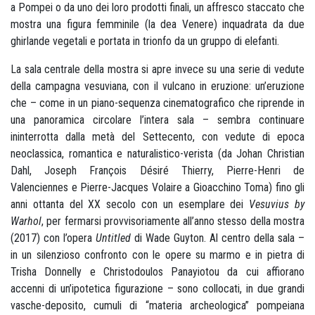
a Pompei o da uno dei loro prodotti finali, un affresco staccato che
mostra una figura femminile (la dea Venere) inquadrata da due
ghirlande vegetali e portata in trionfo da un gruppo di elefanti.
La sala centrale della mostra si apre invece su una serie di vedute
della campagna vesuviana, con il vulcano in eruzione: un’eruzione
che – come in un piano-sequenza cinematografico che riprende in
una panoramica circolare l’intera sala – sembra continuare
ininterrotta dalla metà del Settecento, con vedute di epoca
neoclassica, romantica e naturalistico-verista (da Johan Christian
Dahl, Joseph François Désiré Thierry, Pierre-Henri de
Valenciennes e Pierre-Jacques Volaire a Gioacchino Toma) fino gli
anni ottanta del XX secolo con un esemplare dei
Vesuvius by
Warhol
, per fermarsi provvisoriamente all’anno stesso della mostra
(2017) con l’opera
Untitled
di Wade Guyton. Al centro della sala –
in un silenzioso confronto con le opere su marmo e in pietra di
Trisha Donnelly e Christodoulos Panayiotou da cui affiorano
accenni di un’ipotetica figurazione – sono collocati, in due grandi
vasche-deposito, cumuli di “materia archeologica” pompeiana