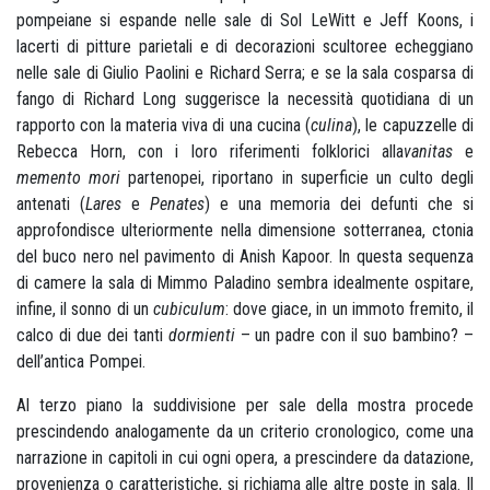
pompeiane si espande nelle sale di Sol LeWitt e Jeff Koons, i
lacerti di pitture parietali e di decorazioni scultoree echeggiano
nelle sale di Giulio Paolini e Richard Serra; e se la sala cosparsa di
fango di Richard Long suggerisce la necessità quotidiana di un
rapporto con la materia viva di una cucina (
culina
), le capuzzelle di
Rebecca Horn, con i loro riferimenti folklorici alla
vanitas
e
memento mori
partenopei, riportano in superficie un culto degli
antenati (
Lares
e
Penates
) e una memoria dei defunti che si
approfondisce ulteriormente nella dimensione sotterranea, ctonia
del buco nero nel pavimento di Anish Kapoor. In questa sequenza
di camere la sala di Mimmo Paladino sembra idealmente ospitare,
infine, il sonno di un
cubiculum
: dove giace, in un immoto fremito, il
calco di due dei tanti
dormienti
– un padre con il suo bambino? –
dell’antica Pompei.
Al terzo piano la suddivisione per sale della mostra procede
prescindendo analogamente da un criterio cronologico, come una
narrazione in capitoli in cui ogni opera, a prescindere da datazione,
provenienza o caratteristiche, si richiama alle altre poste in sala. Il