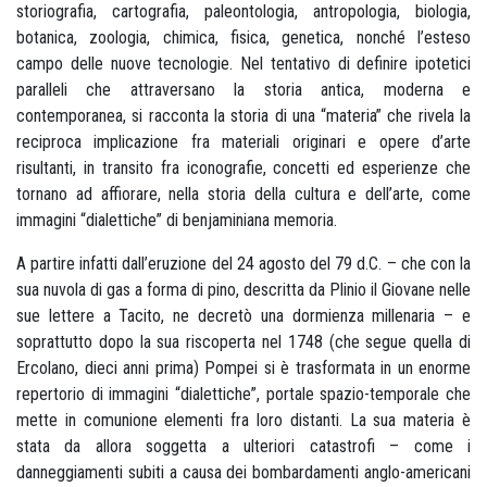
storiografia, cartografia, paleontologia, antropologia, biologia,
botanica, zoologia, chimica, fisica, genetica, nonché l’esteso
campo delle nuove tecnologie. Nel tentativo di definire ipotetici
paralleli che attraversano la storia antica, moderna e
contemporanea, si racconta la storia di una “materia” che rivela la
reciproca implicazione fra materiali originari e opere d’arte
risultanti, in transito fra iconografie, concetti ed esperienze che
tornano ad affiorare, nella storia della cultura e dell’arte, come
immagini “dialettiche” di benjaminiana memoria.
A partire infatti dall’eruzione del 24 agosto del 79 d.C. – che con la
sua nuvola di gas a forma di pino, descritta da Plinio il Giovane nelle
sue lettere a Tacito, ne decretò una dormienza millenaria – e
soprattutto dopo la sua riscoperta nel 1748 (che segue quella di
Ercolano, dieci anni prima) Pompei si è trasformata in un enorme
repertorio di immagini “dialettiche”, portale spazio-temporale che
mette in comunione elementi fra loro distanti. La sua materia è
stata da allora soggetta a ulteriori catastrofi – come i
danneggiamenti subiti a causa dei bombardamenti anglo-americani