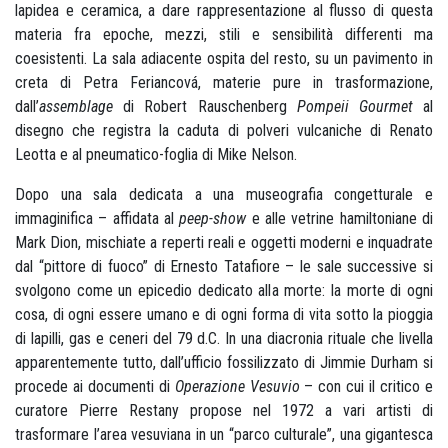
lapidea e ceramica, a dare rappresentazione al flusso di questa
materia fra epoche, mezzi, stili e sensibilità differenti ma
coesistenti. La sala adiacente ospita del resto, su un pavimento in
creta di Petra Feriancová, materie pure in trasformazione,
dall’
assemblage
di Robert Rauschenberg
Pompeii Gourmet
al
disegno che registra la caduta di polveri vulcaniche di Renato
Leotta e al pneumatico-foglia di Mike Nelson.
Dopo una sala dedicata a una museografia congetturale e
immaginifica – affidata al
peep-show
e alle vetrine hamiltoniane di
Mark Dion, mischiate a reperti reali e oggetti moderni e inquadrate
dal “pittore di fuoco” di Ernesto Tatafiore – le sale successive si
svolgono come un epicedio dedicato alla morte: la morte di ogni
cosa, di ogni essere umano e di ogni forma di vita sotto la pioggia
di lapilli, gas e ceneri del 79 d.C. In una diacronia rituale che livella
apparentemente tutto, dall’ufficio fossilizzato di Jimmie Durham si
procede ai documenti di
Operazione Vesuvio
– con cui il critico e
curatore Pierre Restany propose nel 1972 a vari artisti di
trasformare l’area vesuviana in un “parco culturale”, una gigantesca