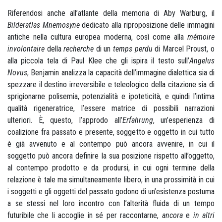
Riferendosi anche all’atlante della memoria di Aby Warburg, il
Bilderatlas Mnemosyne
dedicato alla riproposizione delle immagini
antiche nella cultura europea moderna, così come alla
mémoire
involontaire
della
recherche
di un
temps perdu
di Marcel Proust, o
alla piccola tela di Paul Klee che gli ispira il testo sull’
Angelus
Novus
, Benjamin analizza la capacità dell’immagine dialettica sia di
spezzare il destino irreversibile e teleologico della citazione sia di
sprigionarne polisemia, potenzialità e ipoteticità, e quindi l’intima
qualità rigeneratrice, l’essere matrice di possibili narrazioni
ulteriori. È, questo, l’approdo all’
Erfahrung
, un’esperienza di
coalizione fra passato e presente, soggetto e oggetto in cui tutto
è già avvenuto e al contempo può ancora avvenire, in cui il
soggetto può ancora definire la sua posizione rispetto all’oggetto,
al contempo prodotto e da prodursi, in cui ogni termine della
relazione è tale ma simultaneamente libero, in una prossimità in cui
i soggetti e gli oggetti del passato godono di un’esistenza postuma
a se stessi nel loro incontro con l’alterità fluida di un tempo
futuribile che li accoglie in sé per raccontarne,
ancora
e
in altri