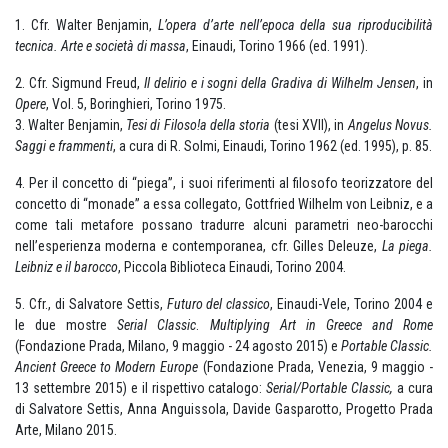
1. Cfr. Walter Benjamin,
L’opera d’arte nell’epoca della sua riproducibilità
tecnica. Arte e società di massa
, Einaudi, Torino 1966 (ed. 1991).
2. Cfr. Sigmund Freud,
Il delirio e i sogni della Gradiva di Wilhelm Jensen
, in
Opere
, Vol. 5, Boringhieri, Torino 1975.
3. Walter Benjamin,
Tesi di Filoso!a della storia
(tesi XVII), in
Angelus Novus.
Saggi e frammenti
, a cura di R. Solmi, Einaudi, Torino 1962 (ed. 1995), p. 85.
4. Per il concetto di “piega”, i suoi riferimenti al filosofo teorizzatore del
concetto di “monade” a essa collegato, Gottfried Wilhelm von Leibniz, e a
come tali metafore possano tradurre alcuni parametri neo-barocchi
nell’esperienza moderna e contemporanea, cfr. Gilles Deleuze,
La piega.
Leibniz e il barocco
, Piccola Biblioteca Einaudi, Torino 2004.
5. Cfr., di Salvatore Settis,
Futuro del classico
, Einaudi-Vele, Torino 2004 e
le due mostre
Serial Classic
.
Multiplying Art in Greece and Rome
(Fondazione Prada, Milano, 9 maggio - 24 agosto 2015) e
Portable Classic.
Ancient Greece to Modern Europe
(Fondazione Prada, Venezia, 9 maggio -
13 settembre 2015) e il rispettivo catalogo:
Serial/Portable Classic,
a cura
di Salvatore Settis, Anna Anguissola, Davide Gasparotto, Progetto Prada
Arte, Milano 2015.