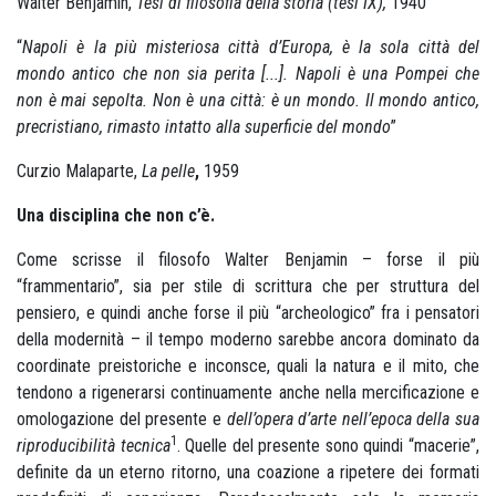
Walter Benjamin,
Tesi di filosofia della storia (tesi IX),
1940
“
Napoli è la più misteriosa città d’Europa, è la sola città del
mondo antico che non sia perita [...]. Napoli è una Pompei che
non è mai sepolta. Non è una città: è un mondo. Il mondo antico,
precristiano, rimasto intatto alla superficie del mondo
”
Curzio Malaparte,
La pelle
,
1959
Una disciplina che non c’è.
Come scrisse il filosofo Walter Benjamin – forse il più
“frammentario”, sia per stile di scrittura che per struttura del
pensiero, e quindi anche forse il più “archeologico” fra i pensatori
della modernità – il tempo moderno sarebbe ancora dominato da
coordinate preistoriche e inconsce, quali la natura e il mito, che
tendono a rigenerarsi continuamente anche nella mercificazione e
omologazione del presente e
dell’opera d’arte nell’epoca della sua
1
riproducibilità tecnica
. Quelle del presente sono quindi “macerie”,
definite da un eterno ritorno, una coazione a ripetere dei formati