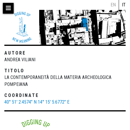
Salta
EN
IT
al
contenuto
principale
AUTORE
ANDREA VILIANI
TITOLO
LA CONTEMPORANEITÀ DELLA MATERIA ARCHEOLOGICA
POMPEIANA
COORDINATE
40° 51' 2.4574" N
14° 15' 5.6772" E