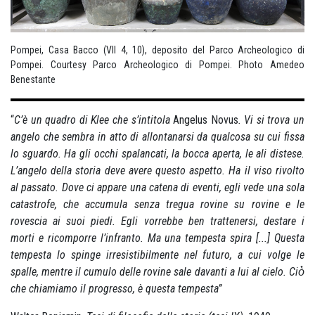
Pompei, Casa Bacco (VII 4, 10), deposito del Parco Archeologico di
Pompei. Courtesy Parco Archeologico di Pompei. Photo Amedeo
Benestante
“
C’è un quadro di Klee che s’intitola
Angelus Novus
. Vi si trova un
angelo che sembra in atto di allontanarsi da qualcosa su cui fissa
lo sguardo. Ha gli occhi spalancati, la bocca aperta, le ali distese.
L’angelo della storia deve avere questo aspetto. Ha il viso rivolto
al passato. Dove ci appare una catena di eventi, egli vede una sola
catastrofe, che accumula senza tregua rovine su rovine e le
rovescia ai suoi piedi. Egli vorrebbe ben trattenersi, destare i
morti e ricomporre l’infranto. Ma una tempesta spira [...] Questa
tempesta lo spinge irresistibilmente nel futuro, a cui volge le
spalle, mentre il cumulo delle rovine sale davanti a lui al cielo. Ciò̀
che chiamiamo il progresso, è questa tempesta”