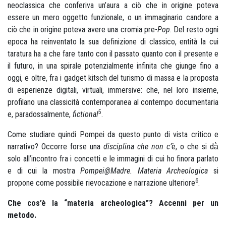
neoclassica che conferiva un’aura a ciò che in origine poteva
essere un mero oggetto funzionale, o un immaginario candore a
ciò che in origine poteva avere una cromia pre-
Pop
. Del resto ogni
epoca ha reinventato la sua definizione di classico, entità la cui
taratura ha a che fare tanto con il passato quanto con il presente e
il futuro, in una spirale potenzialmente infinita che giunge fino a
oggi, e oltre, fra i gadget kitsch del turismo di massa e la proposta
di esperienze digitali, virtuali, immersive: che, nel loro insieme,
profilano una classicità contemporanea al contempo documentaria
5
e, paradossalmente,
fictional
.
Come studiare quindi Pompei da questo punto di vista critico e
narrativo? Occorre forse una
disciplina che non c’
è, o che si dà̀
solo all’incontro fra i concetti e le immagini di cui ho finora parlato
e di cui la mostra
Pompei@Madre. Materia Archeologica
si
6
propone come possibile rievocazione e narrazione ulteriore
.
Che cos’è la “materia archeologica”? Accenni per un
metodo.