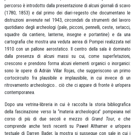
percorso è introdotto dalla presentazione di alcuni giornali di scavo
(1780; 1853) e dal primo dei diari-regesto che documentano le
distruzioni avvenute nel 1943, circondati da strumenti del lavoro
quotidiano degli archeologi (pale, picconi, pennelli, ceste, setacci,
squadre da cantiere, lanterne, insegne e portantine) e da una
cartografia che mostra una veduta aerea di Pompei realizzata nel
1910 con un pallone aerostatico. Il centro della sala è dominato
dalla presenza di alcuni massi su cui, come superfetazioni,
crescono e prendono forma alcuni elementi organici o inorganici:
sono le opere di Adrián Villar Rojas, che suggeriscono un primo
cortocircuito fra plausibile e implausibile, in cui invece di un
ritrovamento archeologico... ciò che ci appare di fronte è un’opera
contemporanea.
Dopo una vetrina-libreria in cui è raccolta la storia bibliografica
della fascinazione verso la “materia archeologica” pompeiana nel
corso di più di due secoli e mezzo di
Grand Tour
, e che
comprende anche testi recenti su Paweł Althamer e un’opera
testuale di Darren Bader, la mostra si sussegue con sale in cui i