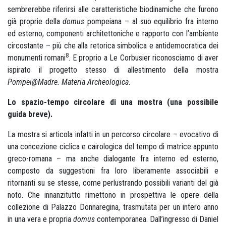
sembrerebbe riferirsi alle caratteristiche biodinamiche che furono
già proprie della
domus
pompeiana – al suo equilibrio fra interno
ed esterno, componenti architettoniche e rapporto con l’ambiente
circostante – più che alla retorica simbolica e antidemocratica dei
8
monumenti romani
. E proprio a Le Corbusier riconosciamo di aver
ispirato il progetto stesso di allestimento della mostra
Pompei@Madre. Materia Archeologica
.
Lo spazio-tempo circolare di una mostra (una possibile
guida breve).
La mostra si articola infatti in un percorso circolare – evocativo di
una concezione ciclica e cairologica del tempo di matrice appunto
greco-romana – ma anche dialogante fra interno ed esterno,
composto da suggestioni fra loro liberamente associabili e
ritornanti su se stesse, come perlustrando possibili varianti del già
noto. Che innanzitutto rimettono in prospettiva le opere della
collezione di Palazzo Donnaregina, trasmutata per un intero anno
in una vera e propria
domus
contemporanea. Dall’ingresso di Daniel