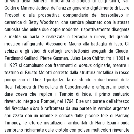
di vista della camera fotografica analogica di Luigi Ghirri, Nan
Goldin e Mimmo Jodice, dell’arazzo generato digitalmente di Laure
Provost o alla prospettiva compendiaria del bassorilievo in
ceramica di Betty Woodman, che sembra plasmato con la stessa
curiosità che anima due copie moderne, rispettivamente disegnata
a matita su carta e realizzata in terraglia a rilievo, del grande
mosaico raffigurante Alessandro Magno alla battaglia di Isso. Gli
schizzi e gli studi di dettagli architettonici eseguiti da Claude-
Ferdinand Gaillard, Pierre Gusman, Jules-Leon Chiffot fra il 1861 e
il 1927 si combinano con frammenti di
domus
originarie, mentre il
teatrino di Fausto Melotti sorretto dalla struttura metallica in rosso
pompeiano di Thea Djordjadze fa da sfondo a due biscuit della
Real Fabbrica di Porcellana di Capodimonte e un’opera in pietre
dure coeva che replica il Tempio di Iside, il primo santuario
rinvenuto integro a Pompei, nel 1764. E se una parete dell’affresco
del
Bracciale d’oro
è raffrontata da una parete in vernice argentea
spruzzata con un idrante e solcata dalle piccole tele di Pádraig
Timoney, le eteree installazioni ambientali di Haris Epaminonda
sembrano richiamate dalle ciotole con polveri multicolori rinvenute