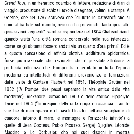
Grand Tour
, in un frenetico scambio di lettere, redazione di diari di
viaggio, produzione di schizzi, tavole disegnate, volumi a stampa. A
Goethe, che nel 1787 scriveva che “di tutte le catastrofi che si
sono abbattute sul mondo, nessuna ha provocato tanta gioia alle
generazioni seguenti”, sembra rispondere nel 1804 Chateaubriand,
quando visita “una città romana conservata nella sua interezza,
come se gli abitanti fossero andati via un quarto d’ora prima”. Ed è
a questa sensazione di affinità elettiva, addirittura epidermica,
forse più irrazionale che razionale, che è possibile attribuire la
profonda influenza che Pompei ha esercitato in tutta l’epoca
moderna su intellettuali di differenti provenienze e formazioni:
dalle visite di Gustave Flaubert nel 1851, Théophile Gautier nel
1852 (“A Pompei due passi separano la vita antica dalla vita
moderna”), Alexandre Dumas nel 1860 o dello storico Hippolyte
Taine nel 1864 (“l’immagine della città grigia e rossiccia... con le
sue file di muri spessi e di basoli bluastri, nell’aria smagliante di
candore; intorno, il mare, le montagne e l’orizzonte infinito”) a
quelle di Jean Cocteau, Pablo Picasso, Sergej Djagilev, Léonide
Massine e Le Corbusier, che nei suoi disegni in mostra