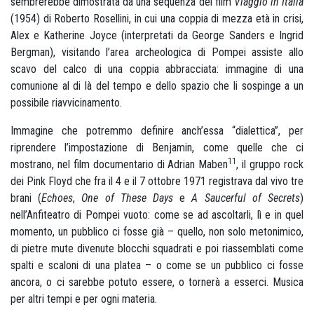
sembrerebbe dimostrata da una sequenza del film
Viaggio in Italia
(1954) di Roberto Rosellini, in cui una coppia di mezza età in crisi,
Alex e Katherine Joyce (interpretati da George Sanders e Ingrid
Bergman), visitando l’area archeologica di Pompei assiste allo
scavo del calco di una coppia abbracciata: immagine di una
comunione al di là del tempo e dello spazio che li sospinge a un
possibile riavvicinamento.
Immagine che potremmo definire anch’essa “dialettica”, per
riprendere l’impostazione di Benjamin, come quelle che ci
11
mostrano, nel film documentario di Adrian Maben
, il gruppo rock
dei Pink Floyd che fra il 4 e il 7 ottobre 1971 registrava dal vivo tre
brani (
Echoes
,
One of These Days
e
A Saucerful of Secrets
)
nell’Anfiteatro di Pompei vuoto: come se ad ascoltarli, lì e in quel
momento, un pubblico ci fosse già – quello, non solo metonimico,
di pietre mute divenute blocchi squadrati e poi riassemblati come
spalti e scaloni di una platea – o come se un pubblico ci fosse
ancora, o ci sarebbe potuto essere, o tornerà a esserci. Musica
per altri tempi e per ogni materia.