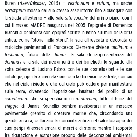
Buren (
Axer/Désaxer
, 2015) –
vestibulum
e
atrium
, ma anche
peristylium
mosso dal suo stesso asse interno fino a dialogare con
la strada all’esterno – alle sale
site-specific
del primo piano, con il
cui il museo MADRE inaugurava nel 2005: l’epigrafe di Domenico
Bianchi si confronta con epigrafi scritte in latino sui muri della città
antica, come “storie nella storia”; la sala affrescata e decorata di
maioliche pavimentali di Francesco Clemente diviene
tablinum e
triclinium
, fulcro della
domus
, la sala di rappresentanza del
dominus
e la sala dei ricevimenti e dei banchetti; lo sguardo alla
volta celeste di Luciano Fabro, con le sue costellazioni e le sue
mitologie, riporta a una relazione con la dimensione astrale, con ciò
che nel cielo risiede e che dal cielo può cadere per manifestarsi
sulla terra, divenendo l’apparizione inusitata del profilo di un
compluvium
che si specchia in un
impluvium
; tutto il tema del
viaggio
di Jannis Kounellis sembra riverberarsi in un mosaico
pavimentale gremito di creature marine che, circondando una
grande ancora, collocano la comunità antica nel caleidoscopio dei
suoi peripli di esseri umani, di merci e di storie; mentre il rapporto
fra figurazione e astrazione proprio delle decorazioni ambientali