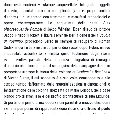
documenti moderni – stampe acquerellate, fotografie, oggetti
d’arredo, manufatti unici o moltiplicati (veri e propri multipli
d’epoca) – si integrano con frammenti e manufatti archeologici e
opere contemporanee. Le acquetinte della serie
Vues
pittoresques de Pompéi
di Jakob Wilhelm Hüber, allievo del pittore
Jacob Philipp Hackert e figura seminale per la genesi della
Scuola
di Posillipo
, procedono verso le stampe di recupero di Roman
Ondák in cui l’artista inserisce, più di due secoli dopo Hüber, un suo
impossibile autoritratto a matita quale testimone degli stessi
eventi eruttivi passati. Nella sequenza fotografica di immagini
d’archivio che documentano il susseguirsi delle campagne di scavo
pompeiane irrompe la teoria delle colonne di
Basilica I
e
Basilica II
di Victor Burgin, il cui soggetto è a sua volta contraddetto e allo
stesso tempo riaffermato dalle materializzazioni tridimensionali e
fantasmatiche della colonna spezzata da Maria Loboda, della base
bianco-oro di Iman Issa e del profilo architetturale di Rita McBride.
Si portano in primo piano decorazioni parietali e musive che, con i
vari stili pompeiani di rappresentazione illusiva, si offrono al punto