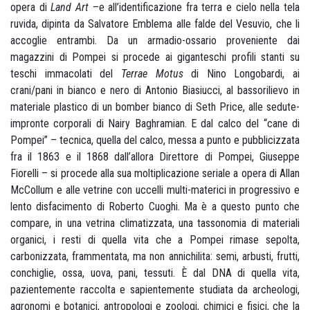
opera di
Land Art
–e all’identificazione fra terra e cielo nella tela
ruvida, dipinta da Salvatore Emblema alle falde del Vesuvio, che li
accoglie entrambi. Da un armadio-ossario proveniente dai
magazzini di Pompei si procede ai giganteschi profili stanti su
teschi immacolati del
Terrae Motus
di Nino Longobardi, ai
crani/pani in bianco e nero di Antonio Biasiucci, al bassorilievo in
materiale plastico di un bomber bianco di Seth Price, alle sedute-
impronte corporali di Nairy Baghramian. E dal calco del “cane di
Pompei” – tecnica, quella del calco, messa a punto e pubblicizzata
fra il 1863 e il 1868 dall’allora Direttore di Pompei, Giuseppe
Fiorelli – si procede alla sua moltiplicazione seriale a opera di Allan
McCollum e alle vetrine con uccelli multi-materici in progressivo e
lento disfacimento di Roberto Cuoghi. Ma è a questo punto che
compare, in una vetrina climatizzata, una tassonomia di materiali
organici, i resti di quella vita che a Pompei rimase sepolta,
carbonizzata, frammentata, ma non annichilita: semi, arbusti, frutti,
conchiglie, ossa, uova, pani, tessuti. È dal DNA di quella vita,
pazientemente raccolta e sapientemente studiata da archeologi,
agronomi e botanici, antropologi e zoologi, chimici e fisici, che la