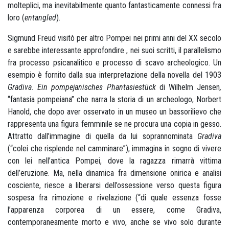
molteplici, ma inevitabilmente quanto fantasticamente connessi fra
loro (
entangled
).
Sigmund Freud visitò per altro Pompei nei primi anni del XX secolo
e sarebbe interessante approfondire , nei suoi scritti, il parallelismo
fra processo psicanalitico e processo di scavo archeologico. Un
esempio è fornito dalla sua interpretazione della novella del 1903
Gradiva. Ein pompejanisches Phantasiestück
di Wilhelm Jensen
,
“fantasia pompeiana” che narra la storia di un archeologo, Norbert
Hanold, che dopo aver osservato in un museo un bassorilievo che
rappresenta una figura femminile se ne procura una copia in gesso.
Attratto dall’immagine di quella da lui soprannominata
Gradiva
(“colei che risplende nel camminare”), immagina in sogno di vivere
con lei nell’antica Pompei, dove la ragazza rimarrà vittima
dell’eruzione. Ma, nella dinamica fra dimensione onirica e analisi
cosciente, riesce a liberarsi dell’ossessione verso questa figura
sospesa fra rimozione e rivelazione (“di quale essenza fosse
l’apparenza corporea di un essere, come Gradiva,
contemporaneamente morto e vivo, anche se vivo solo durante