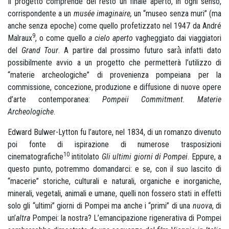
Il progetto comprende del resto un finale aperto, in ogni senso,
corrispondente a un
musée imaginaire,
un “museo senza muri” (ma
anche senza epoche) come quello profetizzato nel 1947 da André
9
Malraux
, o come quello
a cielo aperto
vagheggiato dai viaggiatori
del
Grand Tour
. A partire dal prossimo futuro sarà̀ infatti dato
possibilmente avvio a un progetto che permetterà l’utilizzo di
“materie archeologiche” di provenienza pompeiana per la
commissione, concezione, produzione e diffusione di nuove opere
d’arte contemporanea:
Pompeii Commitment. Materie
Archeologiche
.
Edward Bulwer-Lytton fu l’autore, nel 1834, di un romanzo divenuto
poi fonte di ispirazione di numerose trasposizioni
10
cinematografiche
intitolato
Gli ultimi giorni di Pompei
. Eppure, a
questo punto, potremmo domandarci: e se, con il suo lascito di
“macerie” storiche, culturali e naturali, organiche e inorganiche,
minerali, vegetali, animali e umane, quelli non fossero stati in effetti
solo gli “ultimi” giorni di Pompei ma anche i “primi” di una
nuova
, di
un’
altra
Pompei: la nostra? L’emancipazione rigenerativa di Pompei