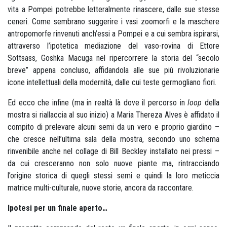
vita a Pompei potrebbe letteralmente rinascere, dalle sue stesse
ceneri. Come sembrano suggerire i vasi zoomorfi e la maschere
antropomorfe rinvenuti anch’essi a Pompei e a cui sembra ispirarsi,
attraverso l’ipotetica mediazione del vaso-rovina di Ettore
Sottsass, Goshka Macuga nel ripercorrere la storia del “secolo
breve” appena concluso, affidandola alle sue più rivoluzionarie
icone intellettuali della modernità, dalle cui teste germogliano fiori.
Ed ecco che infine (ma in realtà là dove il percorso in
loop
della
mostra si riallaccia al suo inizio) a Maria Thereza Alves è affidato il
compito di prelevare alcuni semi da un vero e proprio giardino –
che cresce nell’ultima sala della mostra, secondo uno schema
rinvenibile anche nel collage di Bill Beckley installato nei pressi –
da cui cresceranno non solo nuove piante ma, rintracciando
l’origine storica di quegli stessi semi e quindi la loro meticcia
matrice multi-culturale, nuove storie, ancora da raccontare.
Ipotesi per un finale aperto…