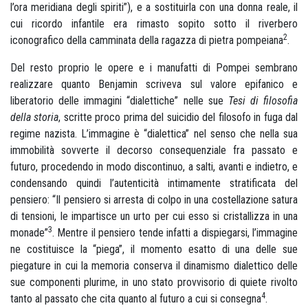
l’ora meridiana degli spiriti”), e a sostituirla con una donna reale, il
cui ricordo infantile era rimasto sopito sotto il riverbero
2
iconografico della camminata della ragazza di pietra pompeiana
.
Del resto proprio le opere e i manufatti di Pompei sembrano
realizzare quanto Benjamin scriveva sul valore epifanico e
liberatorio delle immagini “dialettiche” nelle sue
Tesi di filosofia
della storia
, scritte proco prima del suicidio del filosofo in fuga dal
regime nazista. L’immagine è “dialettica” nel senso che nella sua
immobilità sovverte il decorso consequenziale fra passato e
futuro, procedendo in modo discontinuo, a salti, avanti e indietro, e
condensando quindi l’autenticità intimamente stratificata del
pensiero: “Il pensiero si arresta di colpo in una costellazione satura
di tensioni, le impartisce un urto per cui esso si cristallizza in una
3
monade”
. Mentre il pensiero tende infatti a dispiegarsi, l’immagine
ne costituisce la “piega”, il momento esatto di una delle sue
piegature in cui la memoria conserva il dinamismo dialettico delle
sue componenti plurime, in uno stato provvisorio di quiete rivolto
4
tanto al passato che cita quanto al futuro a cui si consegna
.