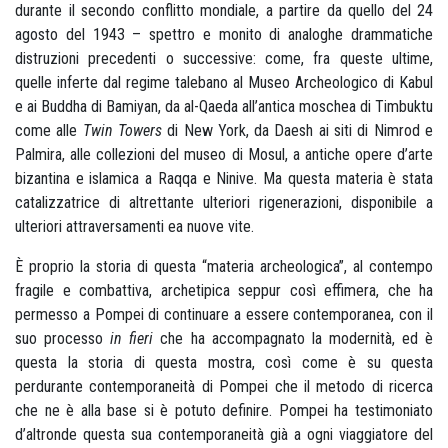
durante il secondo conflitto mondiale, a partire da quello del 24
agosto del 1943 – spettro e monito di analoghe drammatiche
distruzioni precedenti o successive: come, fra queste ultime,
quelle inferte dal regime talebano al Museo Archeologico di Kabul
e ai Buddha di Bamiyan, da al-Qaeda all’antica moschea di Timbuktu
come alle
Twin Towers
di New York, da Daesh ai siti di Nimrod e
Palmira, alle collezioni del museo di Mosul, a antiche opere d’arte
bizantina e islamica a Raqqa e Ninive. Ma questa materia è stata
catalizzatrice di altrettante ulteriori rigenerazioni, disponibile a
ulteriori attraversamenti ea nuove vite.
È proprio la storia di questa “materia archeologica”, al contempo
fragile e combattiva, archetipica seppur così effimera, che ha
permesso a Pompei di continuare a essere contemporanea, con il
suo processo
in fieri
che ha accompagnato la modernità, ed è
questa la storia di questa mostra, così come è su questa
perdurante contemporaneità di Pompei che il metodo di ricerca
che ne è alla base si è potuto definire. Pompei ha testimoniato
d’altronde questa sua contemporaneità già a ogni viaggiatore del