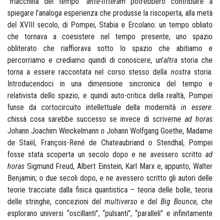
“macchina del tempo”
ante-litteram
potrebbero contribuire a
spiegare l’analoga esperienza che produsse la riscoperta, alla metà
del XVIII secolo, di Pompei, Stabia e Ercolano: un tempo obliato
che tornava a coesistere nel tempo presente, uno spazio
obliterato che riaffiorava sotto lo spazio che abitiamo e
percorriamo e crediamo quindi di conoscere, un’
altra
storia che
torna a essere raccontata nel corso stesso della
nostra
storia.
Introducendoci in una dimensione sincronica del tempo e
relativista dello spazio, e quindi auto-critica della realtà, Pompei
funse da cortocircuito intellettuale della modernità
in essere
:
chissà cosa sarebbe successo se invece di scriverne
ad horas
Johann Joachim Winckelmann o Johann Wolfgang Goethe, Madame
de Staël, François-René de Chateaubriand o Stendhal, Pompei
fosse stata scoperta un secolo dopo e ne avessero scritto
ad
horas
Sigmund Freud, Albert Einstein, Karl Marx e, appunto, Walter
Benjamin; o due secoli dopo, e ne avessero scritto gli autori delle
teorie tracciate dalla fisica quantistica – teoria delle bolle, teoria
delle stringhe, concezioni del
multiverso
e del
Big Bounce
, che
esplorano universi “oscillanti”, “pulsanti”, “paralleli” e infinitamente