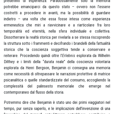
predefiniti di esperienza. Paradossalmente solo la memoria
potrebbe emanciparci da questo stato – ovvero non l’essere
costretti a procedere in avanti, ma la possibilità di guardare
indietro – una volta che essa fosse intesa come esperienza
ermeneutica che miri a riavvicinare e a riarticolare fra loro
temporalità ed eternità, nella sfera individuale e collettiva.
Dissotterrare la realtà storica per rivelarla a se stessa riscoprendo
la struttura sotto i frammenti e decifrando i brandelli della fattualità
storica che la coscienza soggettiva tende a conservare e
reiterare. Procedendo quindi oltre l’
Erlebnis
esplorata da Wilhelm
Dilthey e i limiti della “durata reale” della coscienza volontaria
esplorata da Henri Bergson, Benjamin ci consegna una memoria
come necessità di oltrepassare le narrazioni protettive di matrice
psicanalitica o quelle standardizzate del consumo, accogliendo la
complessità del palinsesto memoriale che emerge nel
contemporaneo dal flusso della storia.
Potremmo dire che Benjamin è stato uno dei primi viaggiatori nel
tempo, pur senza saperlo, e le implicazioni dell’invenzione di una